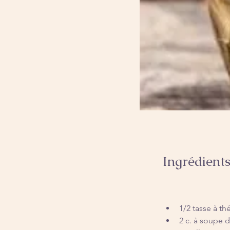
Ingrédient
1/2 tasse à th
2 c. à soupe d