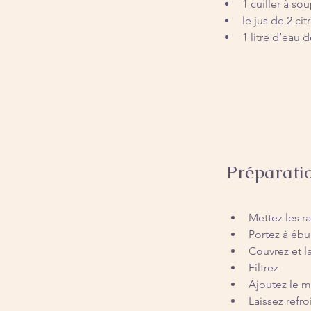
1 cuiller à so
le jus de 2 cit
1 litre d’eau 
Préparati
Mettez les ra
Portez à ébul
Couvrez et l
Filtrez
Ajoutez le m
Laissez refro