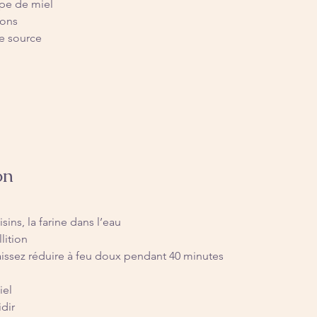
upe de miel
rons
de source
on
isins, la farine dans l’eau
lition
aissez réduire à feu doux pendant 40 minutes
iel
idir