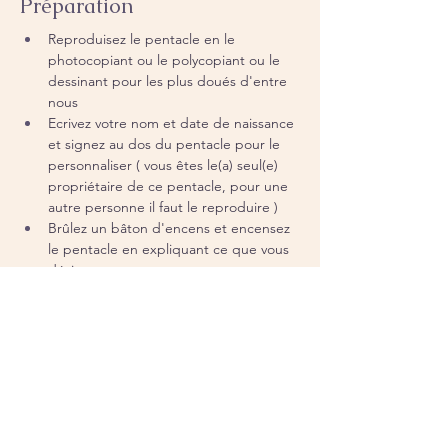
Préparation
Reproduisez le pentacle en le 
photocopiant ou le polycopiant ou le 
dessinant pour les plus doués d'entre 
nous
Ecrivez votre nom et date de naissance 
et signez au dos du pentacle pour le 
personnaliser ( vous êtes le(a) seul(e) 
propriétaire de ce pentacle, pour une 
autre personne il faut le reproduire )
Brûlez un bâton d'encens et encensez 
le pentacle en expliquant ce que vous 
désirez
Roulez le en forme de cigarette, le 
dessin doit être vers l'intérieur
Attachez le avec du fil rouge
Portez le sur vous prés de la peau 
autant de temps que vous estimez être 
bon
Une fois votre souci rentré dans 