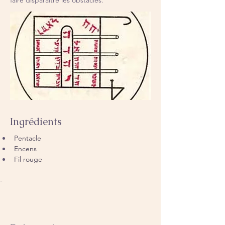
faire disparaître les obstacles.
Ingrédients
Pentacle
Encens
Fil rouge
-