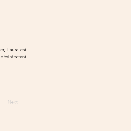
, l'aura est 
ésinfectant 
Next