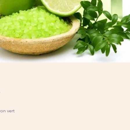
s
ron vert