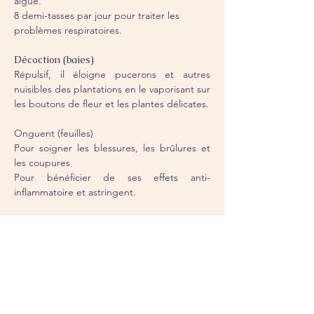
aiguë.
8 demi-tasses par jour pour traiter les 
problèmes respiratoires.
Décoction (baies)
Répulsif, il éloigne pucerons et autres 
nuisibles des plantations en le vaporisant sur 
les boutons de fleur et les plantes délicates.
Onguent (feuilles)
Pour soigner les blessures, les brûlures et 
les coupures
Pour bénéficier de ses effets anti-
inflammatoire et astringent.
Précautions et contre-indications 
La cuisson et le séchage éliminent les 
traces de toxicité dans le fruit mûr. 
Les remèdes proposés ne remplacent
pas un traitement médical.