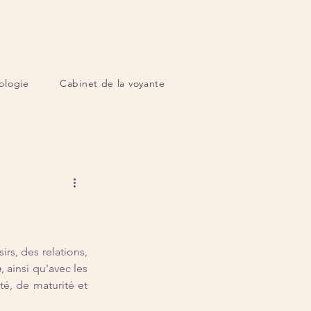
ologie
Cabinet de la voyante
rs, des relations, 
e
, ainsi qu'avec les 
é, de maturité et 