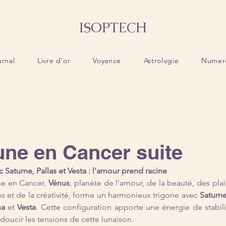
ISOPTECH
urnal
Livre d'or
Voyance
Astrologie
Numer
une en Cancer suite
Saturne, Pallas et Vesta : l'amour prend racine
ne en Cancer, 
Vénus
, planète de l'amour, de la beauté, des plaisi
s et de la créativité, forme un harmonieux trigone avec 
Saturn
na
 et 
Vesta
. Cette configuration apporte une énergie de stabilit
adoucir les tensions de cette lunaison.