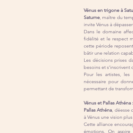
Vénus en trigone à Satu
Saturne
, maître du temp
invite Vénus à dépasser
Dans le domaine affecti
fidélité et le respect
cette période reposent 
bâtir une relation capa
Les décisions prises d
besoins et s'inscrivent
Pour les artistes, le
nécessaire pour donner
permettant de transfor
Vénus et Pallas Athéna 
Pallas Athéna
, déesse d
à Vénus une vision plus
Cette alliance encourag
émotions. On aspire 