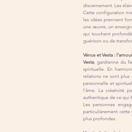
discernement. Les élans
Cette configuration met 
les idées prennent form
une œuvre, un enseigne
qui touchent profondém
guérison ou de transfor
Vénus et Vesta : l'amo
Vesta
, gardienne du fe
spirituelle. En harmon
relations ne sont plus
personnelle et spiritue
l'âme. La créativité 
authentique de ce qui h
Les personnes engagée
particulièrement cette 
plus profondes.