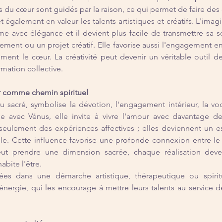
 du cœur sont guidés par la raison, ce qui permet de faire des 
également en valeur les talents artistiques et créatifs. L'imagi
e avec élégance et il devient plus facile de transmettre sa sens
ment ou un projet créatif. Elle favorise aussi l'engagement en
ent le cœur. La créativité peut devenir un véritable outil de
mation collective.
ur comme chemin spirituel
u sacré, symbolise la dévotion, l'engagement intérieur, la voc
ie avec Vénus, elle invite à vivre l'amour avec davantage de
 seulement des expériences affectives ; elles deviennent un e
lle. Cette influence favorise une profonde connexion entre le 
peut prendre une dimension sacrée, chaque réalisation deven
abite l'être.
s dans une démarche artistique, thérapeutique ou spiritue
énergie, qui les encourage à mettre leurs talents au service de 