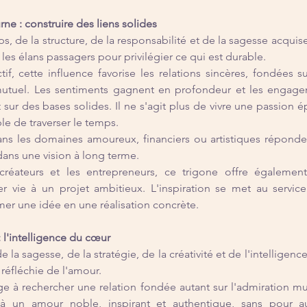
rne : construire des liens solides
s, de la structure, de la responsabilité et de la sagesse acquise
 les élans passagers pour privilégier ce qui est durable.
f, cette influence favorise les relations sincères, fondées sur
 mutuel. Les sentiments gagnent en profondeur et les engagem
sur des bases solides. Il ne s'agit plus de vivre une passion 
ble de traverser le temps.
ans les domaines amoureux, financiers ou artistiques réponden
 dans une vision à long terme.
s créateurs et les entrepreneurs, ce trigone offre également
 vie à un projet ambitieux. L'inspiration se met au service 
mer une idée en une réalisation concrète.
: l'intelligence du cœur
e la sagesse, de la stratégie, de la créativité et de l'intelligence
 réfléchie de l'amour.
e à rechercher une relation fondée autant sur l'admiration mut
à un amour noble, inspirant et authentique, sans pour au