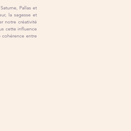
turne, Pallas et 
ur, la sagesse et 
 notre créativité 
s cette influence 
e cohérence entre 