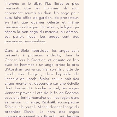
l'homme et le divin. Plus libres et plus 
puissants que les hommes, ils sont 
cependant soumis au divin. Un ange peut 
aussi faire office de gardien, de protecteur, 
en tant que guerrier céleste et même 
puissance cosmique. Par ailleurs, la ligne qui 
sépare le bon ange du mauvais, ou démon, 
est parfois floue. Les anges sont des 
puissances personnifiées.
Dans la Bible hébraïque, les anges sont 
présents à plusieurs endroits, dans la 
Genèse lors la Création, et ensuite en lien 
avec les hommes : un ange arrête le bras 
d'Abraham qui va sacrifier son fils ; lutte de 
Jacob avec l'ange ; dans l'épisode de 
l'échelle de Jacob (Bible), celui-ci voit des 
anges monter et descendre sur une échelle 
dont l'extrémité touche le ciel, les anges 
viennent prévenir Loth de la fin de Sodome 
sous une forme humaine et il les reçoit dans 
sa maison ; un ange, Raphaël, accompagne 
Tobie sur la route1. Michel devient l'ange du 
prophète Daniel. Le nom des anges 
comporte souvent la syllabe El, qui désigne 