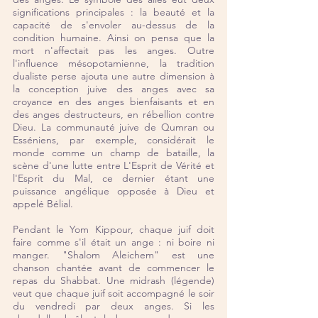
significations principales : la beauté et la 
capacité de s'envoler au-dessus de la 
condition humaine. Ainsi on pensa que la 
mort n'affectait pas les anges. Outre 
l'influence mésopotamienne, la tradition 
dualiste perse ajouta une autre dimension à 
la conception juive des anges avec sa 
croyance en des anges bienfaisants et en 
des anges destructeurs, en rébellion contre 
Dieu. La communauté juive de Qumran ou 
Esséniens, par exemple, considérait le 
monde comme un champ de bataille, la 
scène d'une lutte entre L'Esprit de Vérité et 
l'Esprit du Mal, ce dernier étant une 
puissance angélique opposée à Dieu et 
appelé Bélial.
Pendant le Yom Kippour, chaque juif doit 
faire comme s'il était un ange : ni boire ni 
manger. "Shalom Aleichem" est une 
chanson chantée avant de commencer le 
repas du Shabbat. Une midrash (légende) 
veut que chaque juif soit accompagné le soir 
du vendredi par deux anges. Si les 