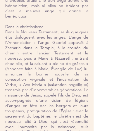
chandelles brûlent, le bon ange donne une 
bénédiction, mais si elles ne brûlent pas 
c'est le mauvais ange qui donne la 
bénédiction.
Dans le christianisme
Dans le Nouveau Testament, seuls quelques 
élus dialoguent avec les anges. L'ange de 
l'Annonciation : l'ange Gabriel apparaît à 
Zacharie dans le Temple, à la croisée du 
chemin entre l'ancien Testament et le 
nouveau, puis à Marie à Nazareth, entrant 
chez elle, et la saluant « pleine de grâces » 
(Annonce faite à Marie, Évangile de Luc) lui 
annoncer la bonne nouvelle de sa 
conception virginale et l'incarnation du 
Verbe, « Ave Maria » (salutation angélique) 
transmis par d'innombrables générations. La 
naissance de Jésus, appelé Fils de Dieu, est 
accompagnée d'une vision de légions 
d'anges en fête par les bergers et leurs 
troupeaux, préfiguration de l'Église : avec le 
sacrement du baptême, le chrétien est de 
nouveau relié à Dieu, qui s'est réconcilié 
avec l'humanité par la naissance, puis 