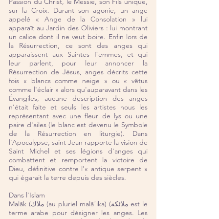
Passion du Christ, le Messie, son Fils unique, 
sur la Croix. Durant son agonie, un ange 
appelé « Ange de la Consolation » lui 
apparaît au Jardin des Oliviers : lui montrant 
un calice dont il ne veut boire. Enfin lors de 
la Résurrection, ce sont des anges qui 
apparaissent aux Saintes Femmes, et qui 
leur parlent, pour leur annoncer la 
Résurrection de Jésus, anges décrits cette 
fois « blancs comme neige » ou « vêtus 
comme l'éclair » alors qu'auparavant dans les 
Évangiles, aucune description des anges 
n'était faite et seuls les artistes nous les 
représentant avec une fleur de lys ou une 
paire d'ailes (le blanc est devenu le Symbole 
de la Résurrection en liturgie). Dans 
l'Apocalypse, saint Jean rapporte la vision de 
Saint Michel et ses légions d'anges qui 
combattent et remportent la victoire de 
Dieu, définitive contre l'« antique serpent » 
qui égarait la terre depuis des siècles.
Dans l'Islam
Malāk (ملاك (au pluriel malāʾika) (ملائكة est le 
terme arabe pour désigner les anges. Les 