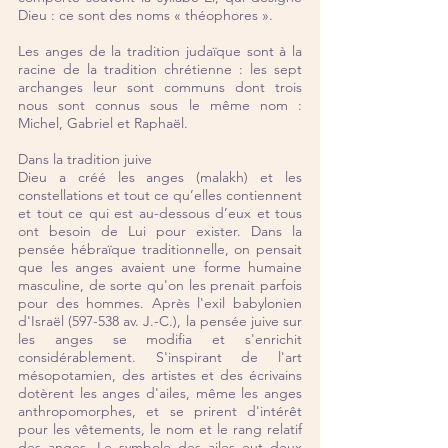
Dieu : ce sont des noms « théophores ».
Les anges de la tradition judaïque sont à la 
racine de la tradition chrétienne : les sept 
archanges leur sont communs dont trois 
nous sont connus sous le même nom : 
Michel, Gabriel et Raphaël.
Dans la tradition juive
Dieu a créé les anges (malakh) et les 
constellations et tout ce qu’elles contiennent 
et tout ce qui est au-dessous d’eux et tous 
ont besoin de Lui pour exister. Dans la 
pensée hébraïque traditionnelle, on pensait 
que les anges avaient une forme humaine 
masculine, de sorte qu'on les prenait parfois 
pour des hommes. Après l'exil babylonien 
d'Israël (597-538 av. J.-C.), la pensée juive sur 
les anges se modifia et s'enrichit 
considérablement. S'inspirant de l'art 
mésopotamien, des artistes et des écrivains 
dotèrent les anges d'ailes, même les anges 
anthropomorphes, et se prirent d'intérêt 
pour les vêtements, le nom et le rang relatif 
des anges. Le symbole des ailes eut deux 