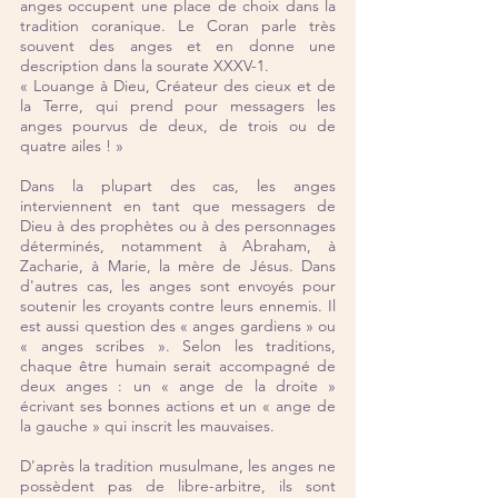
anges occupent une place de choix dans la 
tradition coranique. Le Coran parle très 
souvent des anges et en donne une 
description dans la sourate XXXV-1.
« Louange à Dieu, Créateur des cieux et de 
la Terre, qui prend pour messagers les 
anges pourvus de deux, de trois ou de 
quatre ailes ! »
Dans la plupart des cas, les anges 
interviennent en tant que messagers de 
Dieu à des prophètes ou à des personnages 
déterminés, notamment à Abraham, à 
Zacharie, à Marie, la mère de Jésus. Dans 
d'autres cas, les anges sont envoyés pour 
soutenir les croyants contre leurs ennemis. Il 
est aussi question des « anges gardiens » ou 
« anges scribes ». Selon les traditions, 
chaque être humain serait accompagné de 
deux anges : un « ange de la droite » 
écrivant ses bonnes actions et un « ange de 
la gauche » qui inscrit les mauvaises.
D'après la tradition musulmane, les anges ne 
possèdent pas de libre-arbitre, ils sont 