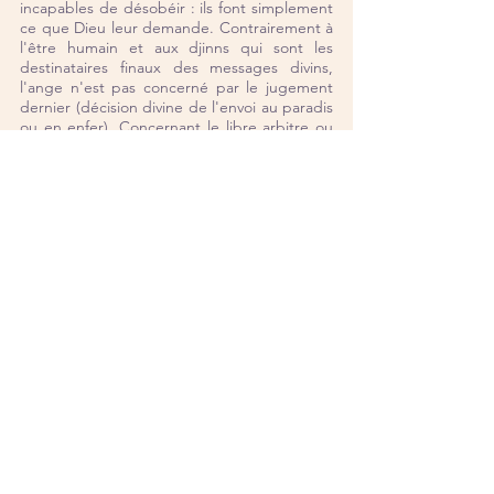
incapables de désobéir : ils font simplement 
ce que Dieu leur demande. Contrairement à 
l'être humain et aux djinns qui sont les 
destinataires finaux des messages divins, 
l'ange n'est pas concerné par le jugement 
dernier (décision divine de l'envoi au paradis 
ou en enfer). Concernant le libre arbitre ou 
le fait de désobéir, dans le Coran on peut 
lire que Iblis n'a pas voulu s'agenouiller 
devant Adam lorsque Dieu a demandé à ses 
anges de le faire. Iblis ne l'a pas fait car lui 
est fait de feu et qu'Adam était fait de terre.
Selon un hadīth, Dieu aurait créé l'ange à 
partir de la lumière, le djinn à partir du feu 
et l'homme à partir de terre. Comme dans 
les autres traditions, les anges n'ont pas de 
sexe et ne se reproduisent pas, 
contrairement à l'être humain et aux djinns.