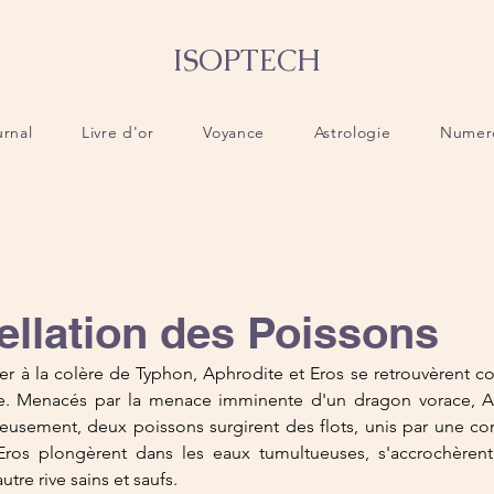
ISOPTECH
urnal
Livre d'or
Voyance
Astrologie
Numer
ellation des Poissons
r à la colère de Typhon, Aphrodite et Eros se retrouvèrent co
e. Menacés par la menace imminente d'un dragon vorace, A
eusement, deux poissons surgirent des flots, unis par une cord
 Eros plongèrent dans les eaux tumultueuses, s'accrochèrent
autre rive sains et saufs.