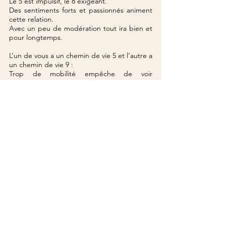
Le 5 est impulsif, le 8 exigeant.
Des sentiments forts et passionnés animent 
cette relation.
Avec un peu de modération tout ira bien et 
pour longtemps.
L’un de vous a un chemin de vie 5 et l’autre a 
un chemin de vie 9 :
Trop de mobilité empêche de voir 
l’essentiel.
Le 5 doit se montrer plus profond et le 9 
plus léger si vous voulez que cela dure entre 
vous.
Les problèmes professionnels peuvent 
entraver votre harmonie.
Conciliez responsabilités quotidiennes et 
futilités et cela marchera entre vous.
Vous avez tous les deux un chemin de vie 6 :
Relation parfaite car vous êtes sur la même 
longueur d’onde.
Vos aspirations dans la vie sont similaires. Le 
seul écueil est l’ennui qu’il vous faudra 
combattre. Ne faites pas toujours tout 
ensemble tout le temps et cela glissera tout 