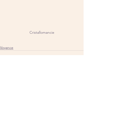
Cristallomancie
Voyance
Voir tout
Posts similaires