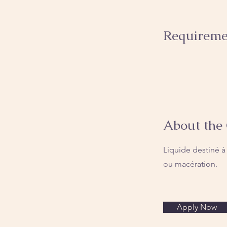
Requireme
About the
Liquide destiné à ê
ou macération.
Apply Now