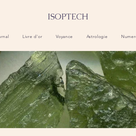
ISOPTECH
urnal
Livre d'or
Voyance
Astrologie
Numer