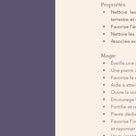
Propriétés
Nettoie le
terrestre e
Favorise l’
Nettoie les
Associée ave
Magie
Éveille une
Une pierre 
Favorise la 
Aide à attei
Ouvre la voi
Encourage l
Fortifie et 
Pierre déd
Favorise l’i
et rayonner
Un puissant