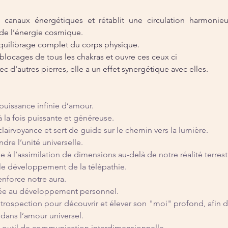
s canaux énergétiques et rétablit une circulation harmonieu
t de l’énergie cosmique.
équilibrage complet du corps physique.
 blocages de tous les chakras et ouvre ces ceux ci
c d'autres pierres, elle a un effet synergétique avec elles.
 puissance infinie d’amour.
à la fois puissante et généreuse.
clairvoyance et sert de guide sur le chemin vers la lumière.
ndre l’unité universelle.
e à l’assimilation de dimensions au-delà de notre réalité terrest
e développement de la télépathie.
renforce notre aura.
iée au développement personnel.
ntrospection pour découvrir et élever son "moi" profond, afin de 
 dans l’amour universel.
 outil de communication interdimensionnelle.