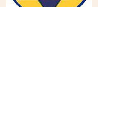
Qecheth (23 novembre -
22 décembre)
Il represente Benjamin, 12e fils de
Jacob ou 12e tribu.