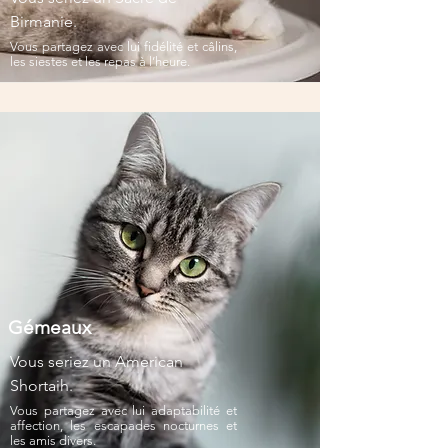
Birmanie.
Vous partagez avec lui fidélité et câlins,
les siestes et les repas à l’heure.
Gémeaux
Vous seriez un American
Shortaih.
Vous partagez avec lui adaptabilité et
affection, les escapades nocturnes et
les amis divers.