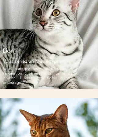
Lion
Vous seriez un Mau égyptien.
Vous partagez avec lui élégance et
fascination ; vénéré sous forme de
divinité, il reste très fidèle à son
entourage.