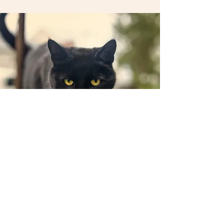
Sagittaire
Vous seriez un Bombay.
Vous partagez avec lui esprit d’aventure
et sociabilité ; vagabond dans l’âme, il
aime les grands espaces.