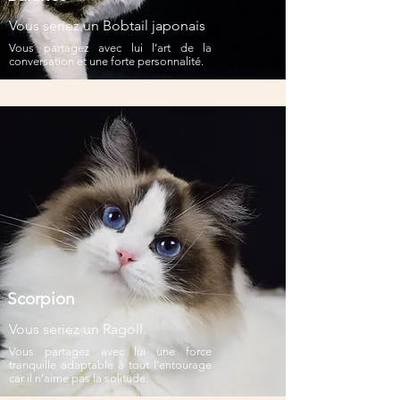
Vous seriez un Bobtail japonais
Vous partagez avec lui l’art de la
conversation et une forte personnalité.
Scorpion
Vous seriez un Ragoll.
Vous partagez avec lui une force
tranquille adaptable à tout l’entourage
car il n’aime pas la solitude.