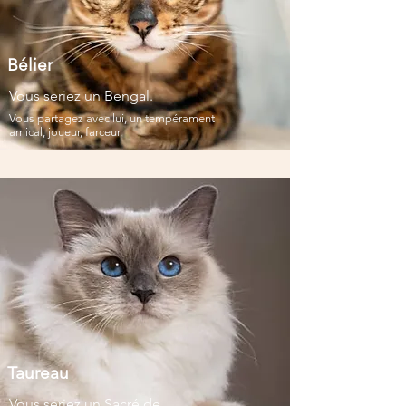
Bélier
Vous seriez un Bengal.
Vous partagez avec lui, un tempérament
amical, joueur, farceur.
Taureau
Vous seriez un Sacré de