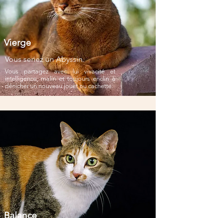
Vierge
Vous seriez un Abyssin.
Vous partagez avec lui vivacité et
intelligence, malin et toujours enclin à
dénicher un nouveau jouet ou cachette.
Balance