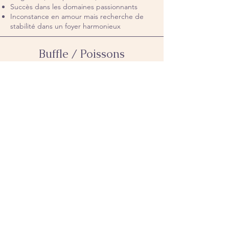
Succès dans les domaines passionnants
Inconstance en amour mais recherche de
stabilité dans un foyer harmonieux
Buffle / Poissons
Sensualité, mystère, charme, intuition
Hauts et bas dans la vie, générosité
Réussite dans les arts
Passion et imprévisibilité en amour,
importance de la famille et du foyer
Le Buffle
Découvrir votre signe chinois est une
invitation à mieux connaitre les forces et les
faiblesses de l'animal qui sommeille en vous