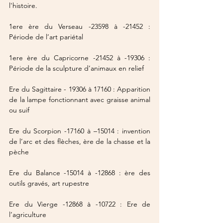
l'histoire.
1ere ère du Verseau -23598 à -21452 : 
Période de l’art pariétal
1ere ère du Capricorne -21452 à -19306 : 
Période de la sculpture d’animaux en relief
Ere du Sagittaire
 - 19306 à 17160 : Apparition 
de la lampe fonctionnant avec graisse animal 
ou suif
Ere du Scorpion
 -17160 à –15014 : invention 
de l’arc et des flèches, ère de la chasse et la 
pèche
Ere du Balance
 -15014 à -12868 : ère des 
outils gravés, art rupestre
Ere du Vierge
 -12868 à -10722 : Ere de 
l’agriculture