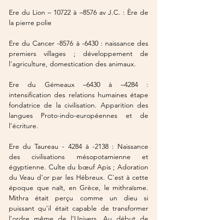
Ere du Lion
 – 10722 à –8576 av J.C. : Ère de 
la pierre polie
Ere du Cancer
 -8576 à -6430 : naissance des 
premiers villages ; développement de 
l'agriculture, domestication des animaux.
Ere du Gémeaux
 –6430 à –4284 : 
intensification des relations humaines étape 
fondatrice de la civilisation. Apparition des 
langues Proto-indo-européennes et de 
l’écriture.
Ere du Taureau
 - 4284 à -2138 : Naissance 
des civilisations mésopotamienne et 
égyptienne. Culte du bœuf Apis ; Adoration 
du Veau d'or par les Hébreux. C'est à cette 
époque que naît, en Grèce, le mithraïsme. 
Mithra était perçu comme un dieu si 
puissant qu'il était capable de transformer 
l'ordre même de l'Univers. Au début de 