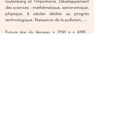
Gutenberg et l’imprimerie. Développement 
des sciences : mathématique, astronomique, 
physique. 6 siècles dédiés au progrès 
technologique. Naissance de la pollution,….
Future ère du Verseau
 + 2150 à + 4295 : 
Période de la spiritualité et des nouvelles 
technologies
Future ère du Capricorne
 + 4296 à + 6446 : 
Période de sagesse et d’harmonie des 
peuples
Chaque ère astrologique, d'une durée de 
2160 ans, aurait pour but d'amener 
l'humanité à un nouveau stade d'évolution 
par la maturation chaque fois d'un élément 
de sa constitution.
Astrologie