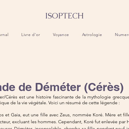
ISOPTECH
urnal
Livre d'or
Voyance
Astrologie
Numer
de de Déméter (Cérès)
/Cérès est une histoire fascinante de la mythologie grecque 
clique de la vie végétale. Voici un résumé de cette légende :
s et Gaia, eut une fille avec Zeus, nommée Koré. Mère et fille
cteur, excluant les hommes. Cependant, Koré fut enlevée par H
épouser. Déméter, inconsolable, chercha sa fille pendant neuf jo