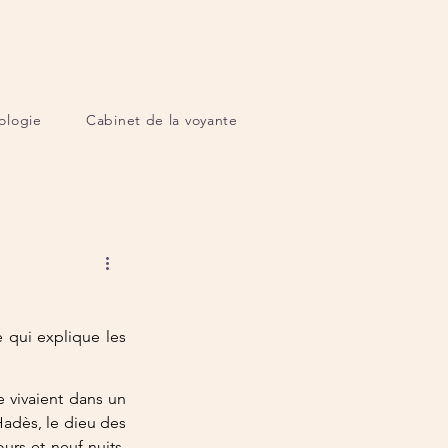
ologie
Cabinet de la voyante
qui explique les 
 vivaient dans un 
adès, le dieu des 
urs et neuf nuits, 