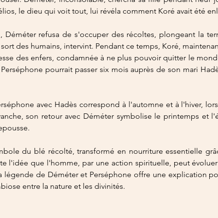
élios, le dieu qui voit tout, lui révéla comment Koré avait été e
, Déméter refusa de s'occuper des récoltes, plongeant la terr
sort des humains, intervint. Pendant ce temps, Koré, maintenan
sse des enfers, condamnée à ne plus pouvoir quitter le monde
Perséphone pourrait passer six mois auprès de son mari Hadès 
erséphone avec Hadès correspond à l'automne et à l'hiver, lors
anche, son retour avec Déméter symbolise le printemps et l'é
repousse.
ole du blé récolté, transformé en nourriture essentielle grâce
e l'idée que l'homme, par une action spirituelle, peut évoluer 
a légende de Déméter et Perséphone offre une explication poé
biose entre la nature et les divinités.