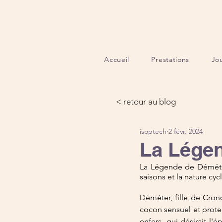
Accueil
Prestations
Jo
< retour au blog
isoptech
2 févr. 2024
La Légen
La Légende de Déméter
saisons et la nature cy
Déméter, fille de Crono
cocon sensuel et prote
enfers, qui désirait l'