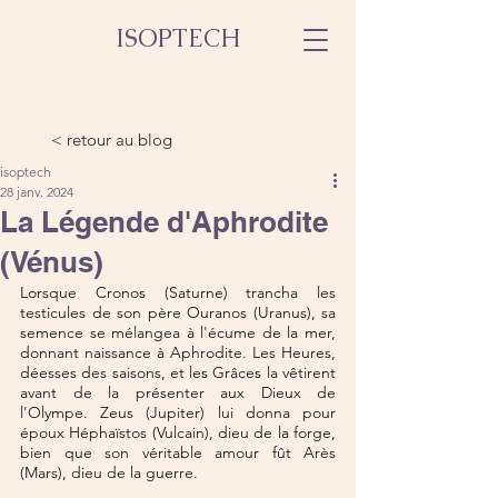
ISOPTECH
< retour au blog
isoptech
28 janv. 2024
La Légende d'Aphrodite
(Vénus)
Lorsque Cronos (Saturne) trancha les 
testicules de son père Ouranos (Uranus), sa 
semence se mélangea à l'écume de la mer, 
donnant naissance à Aphrodite. Les Heures, 
déesses des saisons, et les Grâces la vêtirent 
avant de la présenter aux Dieux de 
l'Olympe. Zeus (Jupiter) lui donna pour 
époux Héphaïstos (Vulcain), dieu de la forge, 
bien que son véritable amour fût Arès 
(Mars), dieu de la guerre.