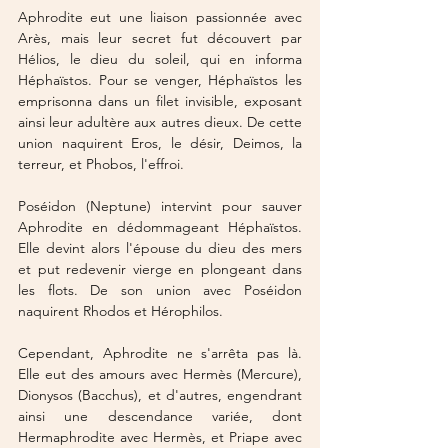
Aphrodite eut une liaison passionnée avec 
Arès, mais leur secret fut découvert par 
Hélios, le dieu du soleil, qui en informa 
Héphaïstos. Pour se venger, Héphaïstos les 
emprisonna dans un filet invisible, exposant 
ainsi leur adultère aux autres dieux. De cette 
union naquirent Eros, le désir, Deimos, la 
terreur, et Phobos, l'effroi.
Poséidon (Neptune) intervint pour sauver 
Aphrodite en dédommageant Héphaïstos. 
Elle devint alors l'épouse du dieu des mers 
et put redevenir vierge en plongeant dans 
les flots. De son union avec Poséidon 
naquirent Rhodos et Hérophilos.
Cependant, Aphrodite ne s'arrêta pas là. 
Elle eut des amours avec Hermès (Mercure), 
Dionysos (Bacchus), et d'autres, engendrant 
ainsi une descendance variée, dont 
Hermaphrodite avec Hermès, et Priape avec 