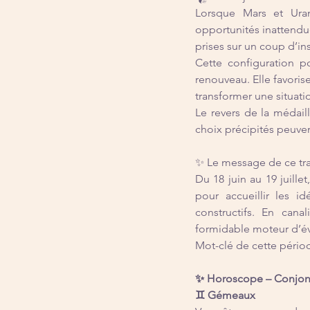
Lorsque Mars et Uranu
opportunités inattend
prises sur un coup d’ins
Cette configuration p
renouveau. Elle favorise
transformer une situati
Le revers de la médaill
choix précipités peuvent
✨ Le message de ce tra
Du 18 juin au 19 juille
pour accueillir les i
constructifs. En cana
formidable moteur d’évo
Mot-clé de cette périod
✨ Horoscope – Conjon
♊ Gémeaux