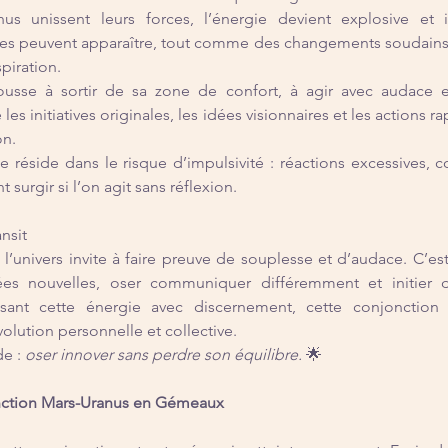
s unissent leurs forces, l’énergie devient explosive et i
ues peuvent apparaître, tout comme des changements soudains 
piration.
ousse à sortir de sa zone de confort, à agir avec audace e
 les initiatives originales, les idées visionnaires et les actions r
on.
e réside dans le risque d’impulsivité : réactions excessives, co
 surgir si l’on agit sans réflexion.
nsit
t, l’univers invite à faire preuve de souplesse et d’audace. C’e
dées nouvelles, oser communiquer différemment et initier
lisant cette énergie avec discernement, cette conjonction
lution personnelle et collective.
e : 
oser innover sans perdre son équilibre.
 🌟
ction Mars-Uranus en Gémeaux