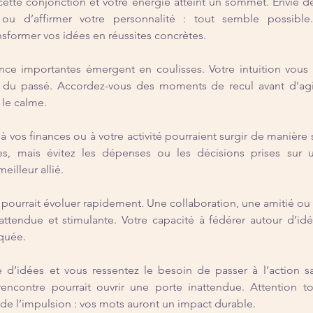
ette conjonction et votre énergie atteint un sommet. Envie d
ou d’affirmer votre personnalité : tout semble possible. 
sformer vos idées en réussites concrètes.
nce importantes émergent en coulisses. Votre intuition vous
 du passé. Accordez-vous des moments de recul avant d’agir 
 le calme.
à vos finances ou à votre activité pourraient surgir de manière 
es, mais évitez les dépenses ou les décisions prises sur 
eilleur allié.
 pourrait évoluer rapidement. Une collaboration, une amitié ou u
ttendue et stimulante. Votre capacité à fédérer autour d’idé
quée.
e d’idées et vous ressentez le besoin de passer à l’action s
encontre pourrait ouvrir une porte inattendue. Attention to
de l’impulsion : vos mots auront un impact durable.