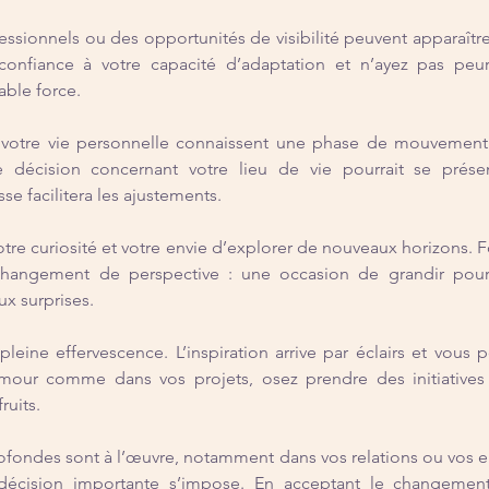
sionnels ou des opportunités de visibilité peuvent apparaître 
 confiance à votre capacité d’adaptation et n’ayez pas peur 
table force.
ou votre vie personnelle connaissent une phase de mouvemen
 décision concernant votre lieu de vie pourrait se présente
e facilitera les ajustements.
otre curiosité et votre envie d’explorer de nouveaux horizons. F
hangement de perspective : une occasion de grandir pourra
ux surprises.
 pleine effervescence. L’inspiration arrive par éclairs et vous 
amour comme dans vos projets, osez prendre des initiatives o
ruits.
ofondes sont à l’œuvre, notamment dans vos relations ou vos 
décision importante s’impose. En acceptant le changement