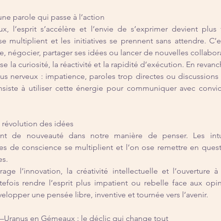
ne parole qui passe à l’action
 l’esprit s’accélère et l’envie de s’exprimer devient plus f
se multiplient et les initiatives se prennent sans attendre. C’e
, négocier, partager ses idées ou lancer de nouvelles collabor
 la curiosité, la réactivité et la rapidité d’exécution. En revanch
us nerveux : impatience, paroles trop directes ou discussions
nsiste à utiliser cette énergie pour communiquer avec convic
révolution des idées
ent de nouveauté dans notre manière de penser. Les intuit
es de conscience se multiplient et l’on ose remettre en quest
es.
ge l’innovation, la créativité intellectuelle et l’ouverture à
tefois rendre l’esprit plus impatient ou rebelle face aux opin
développer une pensée libre, inventive et tournée vers l’avenir.
s–Uranus en Gémeaux : le déclic qui change tout