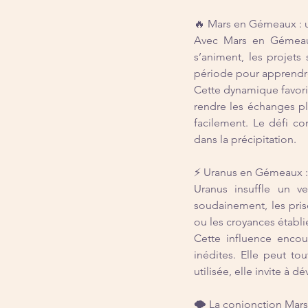
🔥 Mars en Gémeaux : u
Avec Mars en Gémeaux,
s’animent, les projets 
période pour apprendre
Cette dynamique favorise
rendre les échanges pl
facilement. Le défi co
dans la précipitation.
⚡ Uranus en Gémeaux : 
Uranus insuffle un v
soudainement, les pris
ou les croyances établi
Cette influence encoura
inédites. Elle peut tou
utilisée, elle invite à 
🌪️ La conjonction Mar