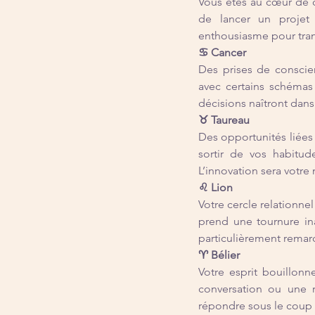
Vous êtes au cœur de c
de lancer un projet 
enthousiasme pour tran
♋ Cancer
Des prises de conscie
avec certains schémas
décisions naîtront dans
♉ Taureau
Des opportunités liées 
sortir de vos habitud
L’innovation sera votre m
♌ Lion
Votre cercle relationnel
prend une tournure ina
particulièrement remar
♈ Bélier
Votre esprit bouillonn
conversation ou une r
répondre sous le coup 