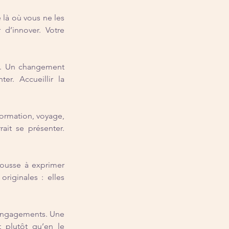
là où vous ne les 
d’innover. Votre 
t. Un changement 
r. Accueillir la 
ormation, voyage, 
it se présenter. 
pousse à exprimer 
riginales : elles 
engagements. Une 
 plutôt qu’en le 