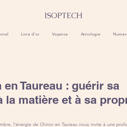
ISOPTECH
urnal
Livre d'or
Voyance
Astrologie
Numer
 en Taureau : guérir sa
à la matière et à sa prop
mbre, l'énergie de Chiron en Taureau nous invite à une profo