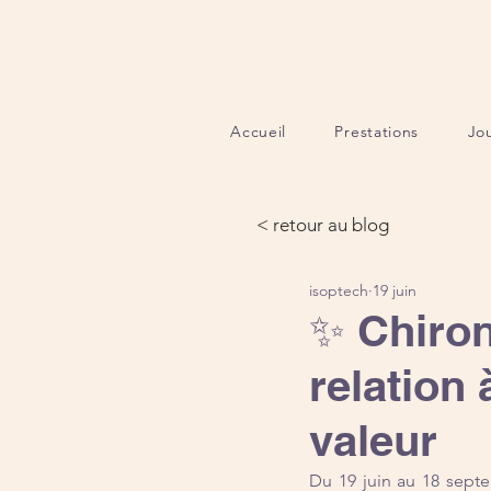
Accueil
Prestations
Jo
< retour au blog
isoptech
19 juin
✨ Chiron
relation 
valeur
Du 19 juin au 18 septe