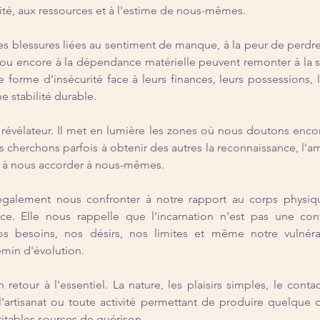
rité, aux ressources et à l'estime de nous-mêmes.
es blessures liées au sentiment de manque, à la peur de perdre, 
s ou encore à la dépendance matérielle peuvent remonter à la 
e forme d'insécurité face à leurs finances, leurs possessions, l
e stabilité durable.
évélateur. Il met en lumière les zones où nous doutons encor
 cherchons parfois à obtenir des autres la reconnaissance, l'am
 à nous accorder à nous-mêmes.
également nous confronter à notre rapport au corps physique
nce. Elle nous rappelle que l'incarnation n'est pas une cont
s besoins, nos désirs, nos limites et même notre vulnérabi
emin d'évolution.
retour à l'essentiel. La nature, les plaisirs simples, le contact
 l'artisanat ou toute activité permettant de produire quelque 
itables sources de guérison.